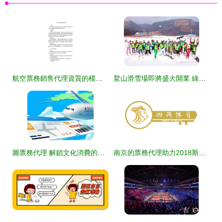
航空票務銷售代理資質的模式詳解 兩類模式的核心差異與市場影響
鰲山滑雪場即將盛大開業 綠螞蟻榮膺西安戶外票務總代理
圖票務代理 解鎖文化消費的全渠道助手
南京的票務代理助力2018斯邁夫大會商務新機遇