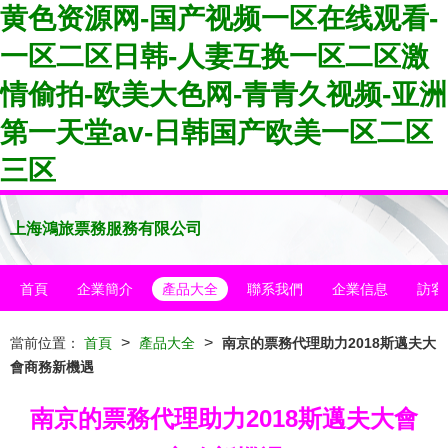
黄色资源网-国产视频一区在线观看-
一区二区日韩-人妻互换一区二区激
情偷拍-欧美大色网-青青久视频-亚洲
第一天堂av-日韩国产欧美一区二区
三区
上海鴻旅票務服務有限公司
首頁
企業簡介
產品大全
聯系我們
企業信息
訪客
>
>
當前位置：
首頁
產品大全
南京的票務代理助力2018斯邁夫大
會商務新機遇
南京的票務代理助力2018斯邁夫大會