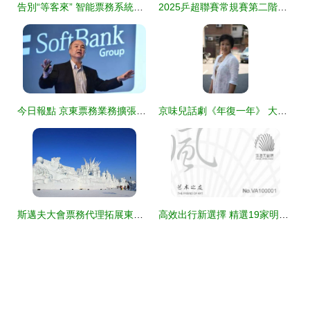
告別“等客來” 智能票務系統如何賦能景區拓展多元渠道
2025乒超聯賽常規賽第二階段廈門站開票公告 秀動官方票務總代理全面啟動
今日報點 京東票務業務擴張引關注，Realme回歸國內市場成焦點
京味兒話劇《年復一年》 大雜院里的苦樂人生
斯邁夫大會票務代理拓展東北市場 哈爾濱代理商加入，區域覆蓋逐步深化
高效出行新選擇 精選19家明星票務代理，商務咨詢無憂